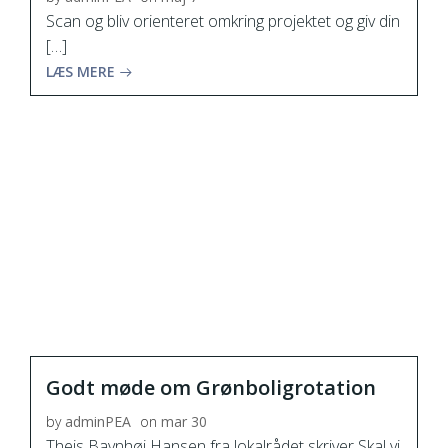
Scan og bliv orienteret omkring projektet og giv din
[…]
LÆS MERE
Godt møde om Grønboligrotation
by
adminPEA
on
mar 30
Theis Bavnhøj Hansen fra lokalrådet skriver Skal vi