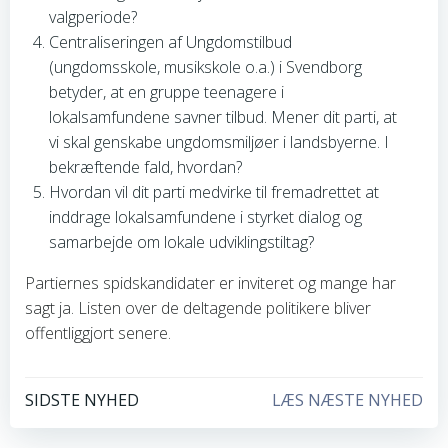
valgperiode?
Centraliseringen af Ungdomstilbud
(ungdomsskole, musikskole o.a.) i Svendborg
betyder, at en gruppe teenagere i
lokalsamfundene savner tilbud. Mener dit parti, at
vi skal genskabe ungdomsmiljøer i landsbyerne. I
bekræftende fald, hvordan?
Hvordan vil dit parti medvirke til fremadrettet at
inddrage lokalsamfundene i styrket dialog og
samarbejde om lokale udviklingstiltag?
Partiernes spidskandidater er inviteret og mange har
sagt ja. Listen over de deltagende politikere bliver
offentliggjort senere.
Indlægsnavigation
Indlægsnavi
SIDSTE NYHED
LÆS NÆSTE NYHED