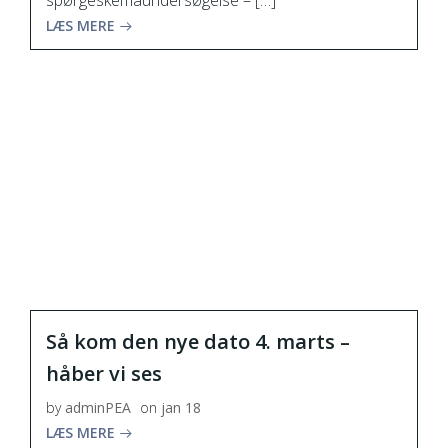
spørgeskemaundersøgelse – […]
LÆS MERE
Så kom den nye dato 4. marts –
håber vi ses
by
adminPEA
on
jan 18
LÆS MERE