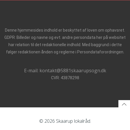
Denne hjemmesides indhold er beskyttet af loven om ophavsret.
GDPR: Billeder og navne og evt. andre persondata her på websitet
har relation til det redaktionelle indhold. Med baggrund i dette
følger redaktionen ånden og reglerne i Persondataforordningen.
E-mail: kontakt@5881skaarupsogn.dk
CVR: 43878298
© 2026 Skaarup lokalråd.