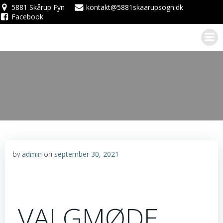
Videre
5881 Skårup Fyn
kontakt@5881skaarupsogn.dk
Facebook
til
indhold
by
admin
on
september 30, 2021
VALGMØDE