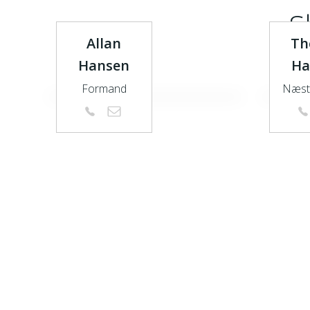
S
Allan
Th
Hansen
Ha
Formand
Næst