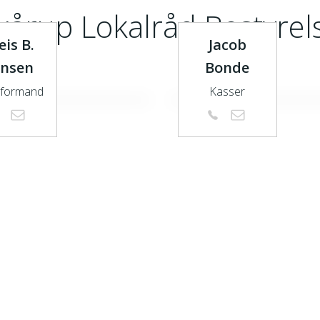
kårup Lokalråd Bestyrel
eis B.
Jacob
nsen
Bonde
formand
Kasser