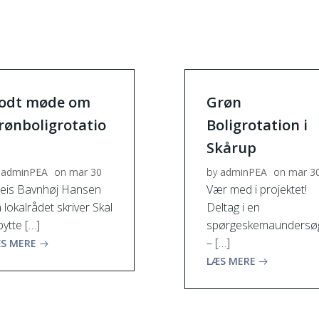
odt møde om
Grøn
rønboligrotatio
Boligrotation i
Skårup
adminPEA
on
mar 30
by
adminPEA
on
mar 3
eis Bavnhøj Hansen
Vær med i projektet!
a lokalrådet skriver Skal
Deltag i en
 bytte […]
spørgeskemaundersø
– […]
S MERE
LÆS MERE