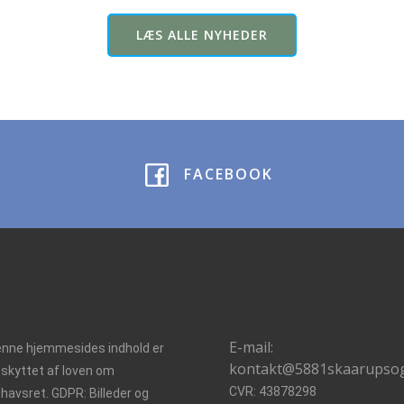
LÆS ALLE NYHEDER
FACEBOOK
E-mail:
nne hjemmesides indhold er
kontakt@5881skaarupso
skyttet af loven om
CVR: 43878298
havsret. GDPR: Billeder og