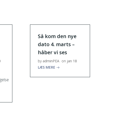
Så kom den nye
dato 4. marts –
håber vi ses
0
by
adminPEA
on
jan 18
LÆS MERE
gelse