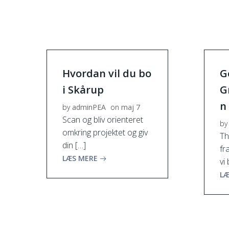
Hvordan vil du bo
G
i Skårup
G
n
by
adminPEA
on
maj 7
Scan og bliv orienteret
by
omkring projektet og giv
Th
din […]
fr
LÆS MERE
vi
LÆ