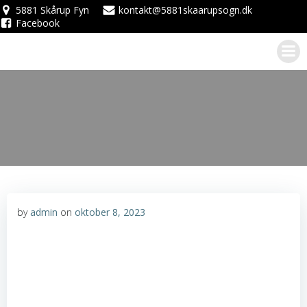
Videre
5881 Skårup Fyn
kontakt@5881skaarupsogn.dk
Facebook
til
indhold
by
admin
on
oktober 8, 2023
GENERALFORSAMLI