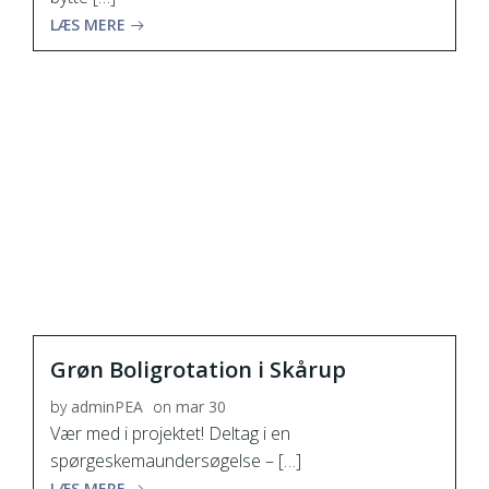
LÆS MERE
Grøn Boligrotation i Skårup
by
adminPEA
on
mar 30
Vær med i projektet! Deltag i en
spørgeskemaundersøgelse – […]
LÆS MERE